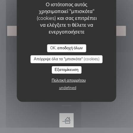
Ο ιστότοπος αυτός
ΚΡΆΤΗΣΗ
χρησιμοποιεί "μπισκότα"
(cookies) και σας επιτρέπει
να ελέγξετε τι θέλετε να
ενεργοποιήσετε
ΚΆΝΤΕ ΚΡΆΤΗΣΗ ΤΡΑΠΕΖΙΟΎ
LES DOUX SECRETS D'HÉLÈNE
ΑΚΟΛΟΥΘΉΣΤΕ ΜΑΣ
OK, αποδοχή όλων
Απόρριψε όλα τα "μπισκότα" (cookies)
Εξατομίκευση
Facebook ((ανοίγει σε νέο παράθυρ
Instagram ((ανοίγει σε νέο π
Πολιτική απορρήτου
ΕΝΗΜΕΡΩΤΙΚΌ ΔΕΛΤΊΟ
undefined
ΑΝΤΑΜΟΙΒΈΣ