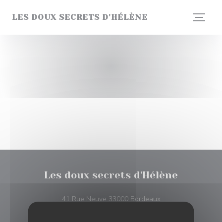
Πίνακας διαχείρισης "Μπισκότων" (Cookies)
LES DOUX SECRETS D'HÉLÈNE
Les doux secrets d'Hélène
((ανοίγει σε νέο πα
41 Rue Neuve 33000 Bordeaux
09 86 55 99 47