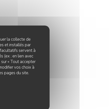
quer la collecte de
s et installés par
facultatifs servent à
s (ex : en lien avec
z sur « Tout accepter
modifier vos choix à
es pages du site.