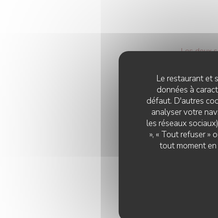
Les doux s
2024
Recomme
Le restaurant et s
données à caractè
défaut. D'autres coo
analyser votre navi
les réseaux sociaux)
Restaura
», « Tout refuser »
tout moment en c