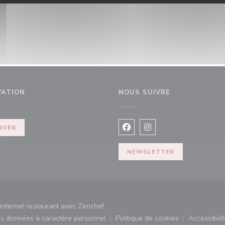
VATION
NOUS SUIVRE
nêtre))
RVER
Facebook ((ouvre une nouvel
Instagram ((ouvre une 
NEWSLETTER
((ouvre une nouvelle fenêtre))
internet restaurant avec
Zenchef
des données à caractère personnel
Politique de cookies
Accessibilit
)
((ouvre une nouvelle fenêtre))
((ouvre une nouvelle fe
((ouv