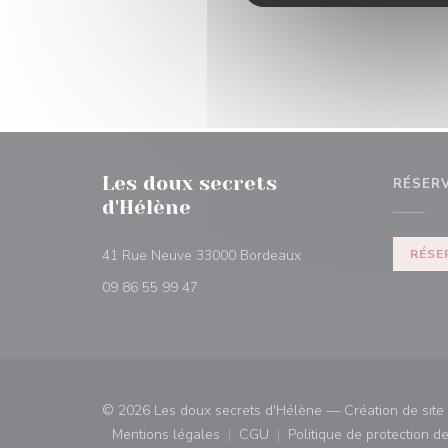
Les doux secrets
RÉSER
d'Hélène
((ouvre une nouvelle fe
41 Rue Neuve 33000 Bordeaux
RÉSE
09 86 55 99 47
© 2026 Les doux secrets d'Hélène — Création de site 
Mentions légales
CGU
Politique de protection 
((ouvre une nouvelle fenêtre))
((ouvre une nouvelle fenêtre)