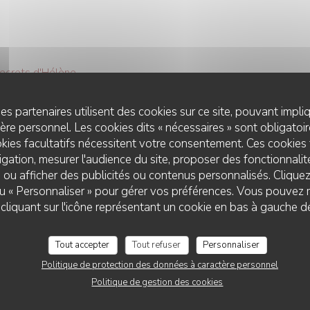
ecrets d'Hélène
nded
es partenaires utilisent des cookies sur ce site, pouvant impli
re personnel. Les cookies dits « nécessaires » sont obligatoire
kies facultatifs nécessitent votre consentement. Ces cookies 
gation, mesurer l'audience du site, proposer des fonctionnalité
 ou afficher des publicités ou contenus personnalisés. Clique
nt Guru
 ou « Personnaliser » pour gérer vos préférences. Vous pouvez 
LES DOUX SECRETS D'HÉLÈNE
liquant sur l'icône représentant un cookie en bas à gauche d
Tout accepter
Tout refuser
Personnaliser
Politique de protection des données à caractère personnel
Politique de gestion des cookies