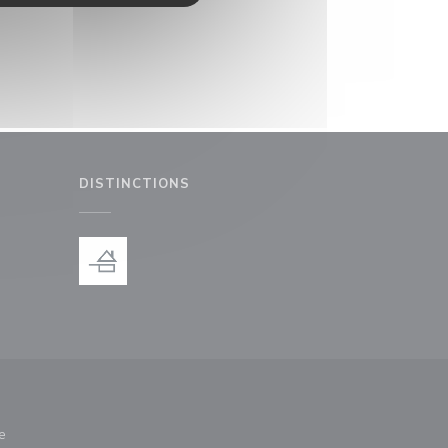
DISTINCTIONS
le fenêtre))
nouvelle fenêtre))
e
nêtre))
re une nouvelle fenêtre))